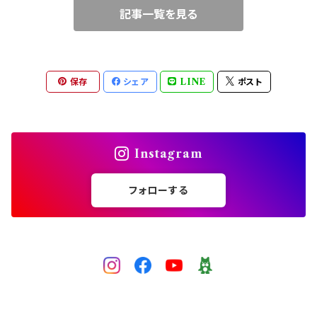
記事一覧を見る
ブルー
ワイヤークロッシェ
中級（★★☆）
ピンク
チェインメイル（丸カン）
上級（★★★）
保存
シェア
LINE
ポスト
レッド
ビーズクロッシェ（糸）
パープル
Instagram
グレー
フォローする
黒
ゴールド
シルバー