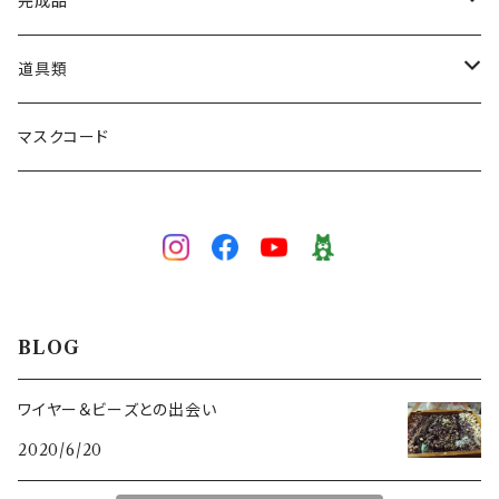
ネックレス
完成品
ブレスレット
ネックレス
道具類
ブローチ
ブレスレット
ワイヤー専用かぎ針
マスクコード
5/0号
ピアス／イヤリング
イヤリング／ピアス
かぎ針
3/0号
3/0号
色で選ぶ
ブローチ
目打ち
白
技法で選ぶ
マスクコード
ペンチ･ニッパー
BLOG
イエロー
ワイヤーワーク
スキルレベルで選ぶ（初級～上級）
ワイヤー＆ビーズとの出会い
2020/6/20
グリーン
ピンワーク
初級（★☆☆）