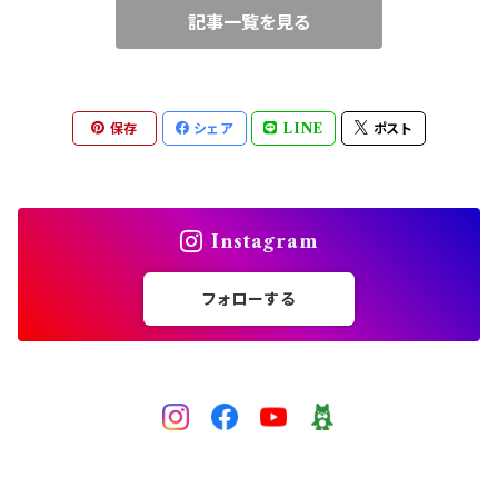
記事一覧を見る
ブルー
ワイヤークロッシェ
中級（★★☆）
ピンク
チェインメイル（丸カン）
上級（★★★）
保存
シェア
LINE
ポスト
レッド
ビーズクロッシェ（糸）
パープル
Instagram
グレー
フォローする
黒
ゴールド
シルバー