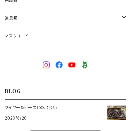
ネックレス
完成品
ブレスレット
ネックレス
道具類
ブローチ
ブレスレット
ワイヤー専用かぎ針
マスクコード
5/0号
ピアス／イヤリング
イヤリング／ピアス
かぎ針
3/0号
3/0号
色で選ぶ
ブローチ
目打ち
白
技法で選ぶ
マスクコード
ペンチ･ニッパー
BLOG
イエロー
ワイヤーワーク
スキルレベルで選ぶ（初級～上級）
ワイヤー＆ビーズとの出会い
2020/6/20
グリーン
ピンワーク
初級（★☆☆）