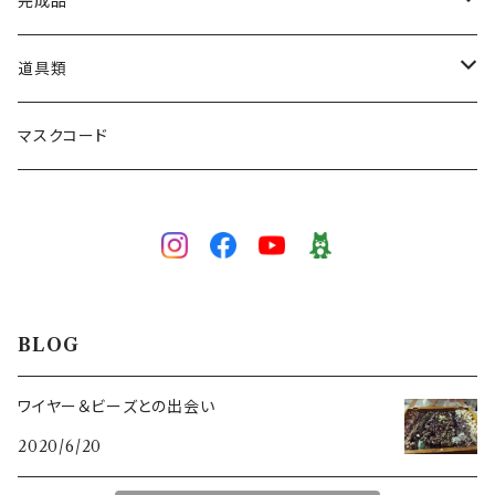
ネックレス
完成品
ブレスレット
ネックレス
道具類
ブローチ
ブレスレット
ワイヤー専用かぎ針
マスクコード
5/0号
ピアス／イヤリング
イヤリング／ピアス
かぎ針
3/0号
3/0号
色で選ぶ
ブローチ
目打ち
白
技法で選ぶ
マスクコード
ペンチ･ニッパー
BLOG
イエロー
ワイヤーワーク
スキルレベルで選ぶ（初級～上級）
ワイヤー＆ビーズとの出会い
2020/6/20
グリーン
ピンワーク
初級（★☆☆）