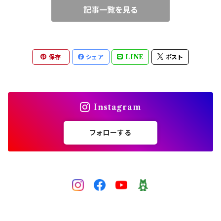
記事一覧を見る
ブルー
ワイヤークロッシェ
中級（★★☆）
ピンク
チェインメイル（丸カン）
上級（★★★）
保存
シェア
LINE
ポスト
レッド
ビーズクロッシェ（糸）
パープル
Instagram
グレー
フォローする
黒
ゴールド
シルバー