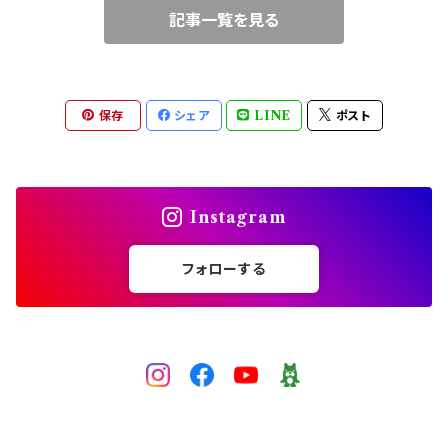
記事一覧を見る
ブルー
ワイヤークロッシェ
中級（★★☆）
ピンク
チェインメイル（丸カン）
上級（★★★）
保存
シェア
LINE
ポスト
レッド
ビーズクロッシェ（糸）
パープル
Instagram
グレー
フォローする
黒
ゴールド
シルバー