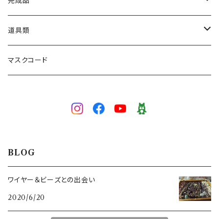
ネックレス
完成品
ブレスレット
ネックレス
道具類
ブローチ
ブレスレット
ワイヤー専用かぎ針
マスクコード
5/0号
ピアス／イヤリング
イヤリング／ピアス
かぎ針
3/0号
3/0号
色で選ぶ
ブローチ
目打ち
白
技法で選ぶ
マスクコード
ペンチ･ニッパー
BLOG
イエロー
ワイヤーワーク
スキルレベルで選ぶ（初級～上級）
ワイヤー＆ビーズとの出会い
2020/6/20
グリーン
ピンワーク
初級（★☆☆）