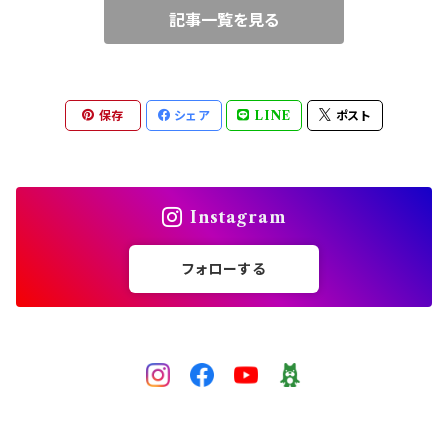
記事一覧を見る
ブルー
ワイヤークロッシェ
中級（★★☆）
ピンク
チェインメイル（丸カン）
上級（★★★）
保存
シェア
LINE
ポスト
レッド
ビーズクロッシェ（糸）
パープル
Instagram
グレー
フォローする
黒
ゴールド
シルバー