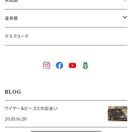
ネックレス
完成品
ブレスレット
ネックレス
道具類
ブローチ
ブレスレット
ワイヤー専用かぎ針
マスクコード
5/0号
ピアス／イヤリング
イヤリング／ピアス
かぎ針
3/0号
3/0号
色で選ぶ
ブローチ
目打ち
白
技法で選ぶ
マスクコード
ペンチ･ニッパー
BLOG
イエロー
ワイヤーワーク
スキルレベルで選ぶ（初級～上級）
ワイヤー＆ビーズとの出会い
2020/6/20
グリーン
ピンワーク
初級（★☆☆）