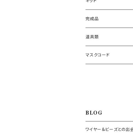
キット
ネックレス
完成品
ブレスレット
ネックレス
道具類
ブローチ
ブレスレット
ワイヤー専用かぎ針
マスクコード
5/0号
ピアス／イヤリング
イヤリング／ピアス
かぎ針
3/0号
3/0号
色で選ぶ
ブローチ
目打ち
白
技法で選ぶ
マスクコード
ペンチ･ニッパー
BLOG
イエロー
ワイヤーワーク
スキルレベルで選ぶ（初
ワイヤー＆ビーズとの出