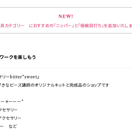
NEW！
具カテゴリー におすすめの「ニッパー」と「極細目打ち」を追加いたし
ズワークを楽しもう
bitter*sweet』
好きなビーズ講師のオリジナルキットと完成品のショップです
ー＊ーーー*
クセサリー
アクセサリー
リー など