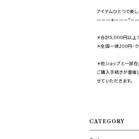
アイテムひとつで楽
ーーー＊ーーー*ーー
＊合計5,000円以
＊全国一律200円･
＊他ショップと一部
ご購入手続きが重複
せていただきます。
CATEGORY