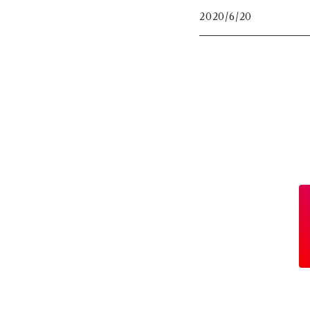
2020/6/20
グリーン
ピンワーク
初級（★☆☆）
ブルー
ワイヤークロッシェ
中級（★★☆）
ピンク
チェインメイル（丸カン）
上級（★★★）
レッド
ビーズクロッシェ（糸）
パープル
グレー
黒
ゴールド