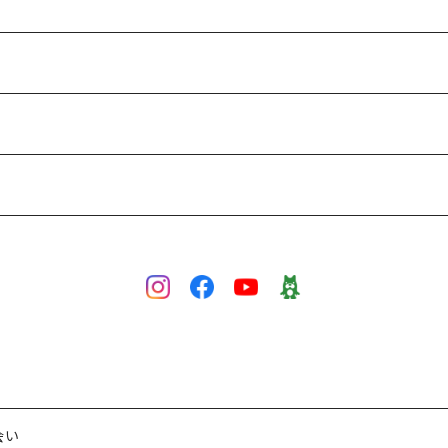
級～上級）
会い