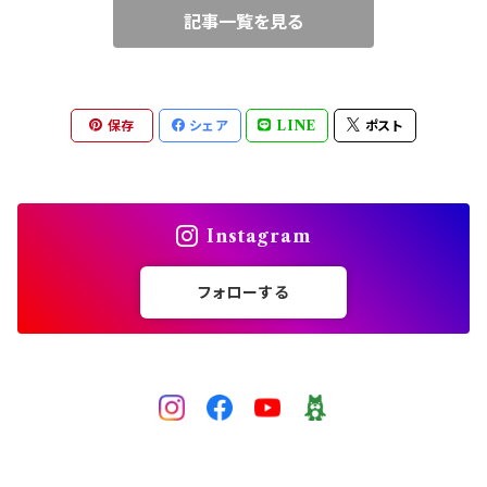
記事一覧を見る
ブルー
ワイヤークロッシェ
中級（★★☆）
ピンク
チェインメイル（丸カン）
上級（★★★）
保存
シェア
LINE
ポスト
レッド
ビーズクロッシェ（糸）
パープル
Instagram
グレー
フォローする
黒
ゴールド
シルバー