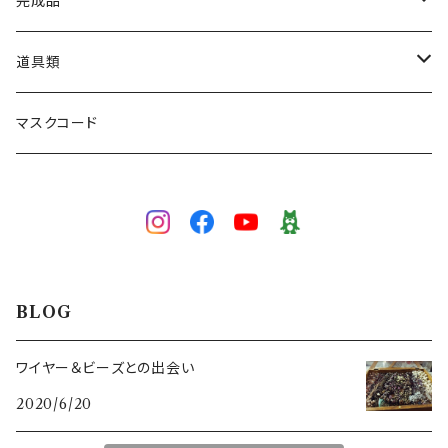
ネックレス
完成品
ブレスレット
ネックレス
道具類
ブローチ
ブレスレット
ワイヤー専用かぎ針
マスクコード
5/0号
ピアス／イヤリング
イヤリング／ピアス
かぎ針
3/0号
3/0号
色で選ぶ
ブローチ
目打ち
白
技法で選ぶ
マスクコード
ペンチ･ニッパー
BLOG
イエロー
ワイヤーワーク
スキルレベルで選ぶ（初級～上級）
ワイヤー＆ビーズとの出会い
2020/6/20
グリーン
ピンワーク
初級（★☆☆）