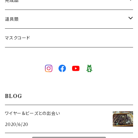
ネックレス
完成品
ブレスレット
ネックレス
道具類
ブローチ
ブレスレット
ワイヤー専用かぎ針
マスクコード
5/0号
ピアス／イヤリング
イヤリング／ピアス
かぎ針
3/0号
3/0号
色で選ぶ
ブローチ
目打ち
白
技法で選ぶ
マスクコード
ペンチ･ニッパー
BLOG
イエロー
ワイヤーワーク
スキルレベルで選ぶ（初級～上級）
ワイヤー＆ビーズとの出会い
2020/6/20
グリーン
ピンワーク
初級（★☆☆）