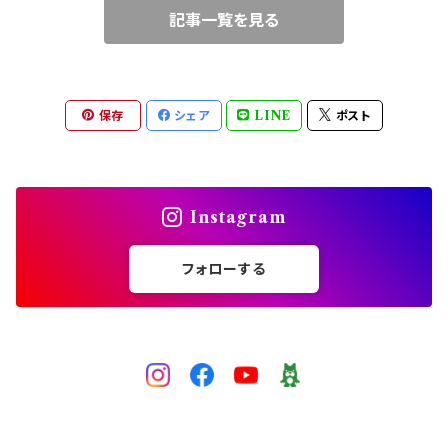
記事一覧を見る
ブルー
ワイヤークロッシェ
中級（★★☆）
ピンク
チェインメイル（丸カン）
上級（★★★）
保存
シェア
LINE
ポスト
レッド
ビーズクロッシェ（糸）
パープル
Instagram
グレー
フォローする
黒
ゴールド
シルバー