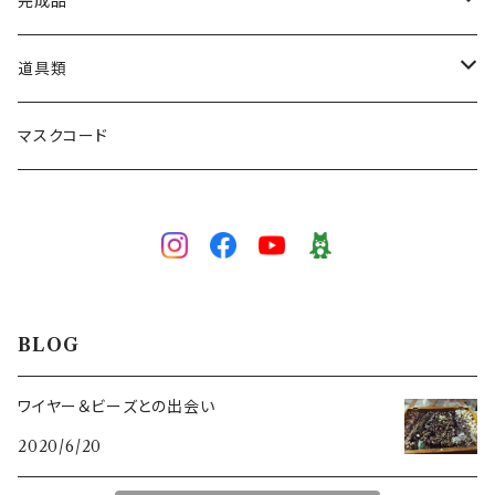
ネックレス
完成品
ブレスレット
ネックレス
道具類
ブローチ
ブレスレット
ワイヤー専用かぎ針
マスクコード
5/0号
ピアス／イヤリング
イヤリング／ピアス
かぎ針
3/0号
3/0号
色で選ぶ
ブローチ
目打ち
白
技法で選ぶ
マスクコード
ペンチ･ニッパー
BLOG
イエロー
ワイヤーワーク
スキルレベルで選ぶ（初級～上級）
ワイヤー＆ビーズとの出会い
2020/6/20
グリーン
ピンワーク
初級（★☆☆）