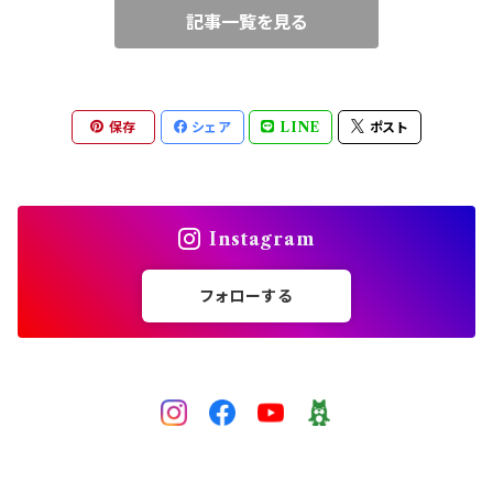
記事一覧を見る
ブルー
ワイヤークロッシェ
中級（★★☆）
ピンク
チェインメイル（丸カン）
上級（★★★）
保存
シェア
LINE
ポスト
レッド
ビーズクロッシェ（糸）
パープル
Instagram
グレー
フォローする
黒
ゴールド
シルバー